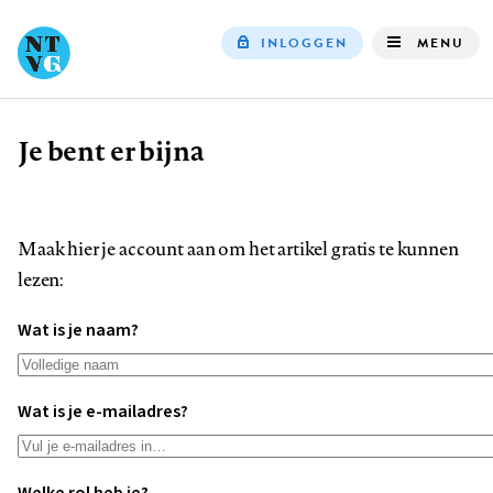
INLOGGEN
MENU
Top
navigation
Je bent er bijna
Kruimelpad
Maak hier je account aan om het artikel gratis te kunnen
lezen:
Wat is je naam?
Wat is je e-mailadres?