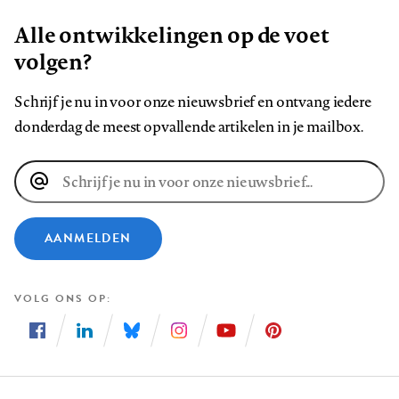
Alle ontwikkelingen op de voet
volgen?
Schrijf je nu in voor onze nieuwsbrief en ontvang iedere
donderdag de meest opvallende artikelen in je mailbox.
E-
mailadres
AANMELDEN
VOLG ONS OP
Volg
Volg
Volg
Volg
Volg
Volg
ons
ons
ons
ons
ons
ons