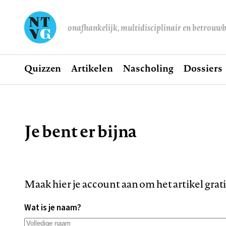
onafhankelijk, multidisciplinair en betrouw
Home
Quizzen
Artikelen
Nascholing
Dossiers
Hoofdnavigatie
Je bent er bijna
Kruimelpad
Maak hier je account aan om het artikel grat
Wat is je naam?