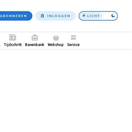
ABONNEREN
INLOGGEN
LICHT
Top
nav
ntair
s
Tijdschrift
Banenbank
Webshop
Service