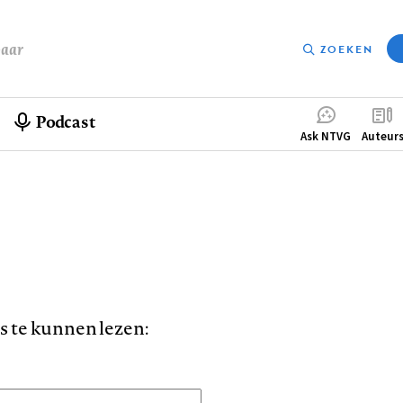
baar
ZOEKEN
Podcast
Compleme
Ask NTVG
Auteur
menu
is te kunnen lezen: