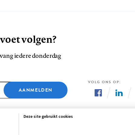
 voet volgen?
ntvang iedere donderdag
VOLG ONS OP
AANMELDEN
Volg
Volg
ons
ons
Deze site gebruikt cookies
op
op
Facebook
LinkedI