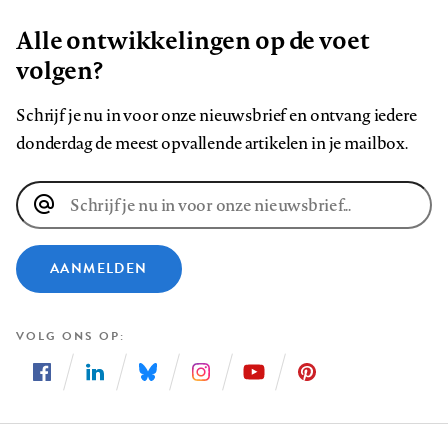
Alle ontwikkelingen op de voet
volgen?
Schrijf je nu in voor onze nieuwsbrief en ontvang iedere
donderdag de meest opvallende artikelen in je mailbox.
E-
mailadres
AANMELDEN
VOLG ONS OP
Volg
Volg
Volg
Volg
Volg
Volg
ons
ons
ons
ons
ons
ons