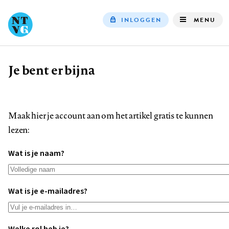
INLOGGEN
MENU
Top
navigation
Je bent er bijna
Kruimelpad
Maak hier je account aan om het artikel gratis te kunnen
lezen:
Wat is je naam?
Wat is je e-mailadres?