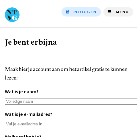
INLOGGEN
MENU
Top
navigation
Je bent er bijna
Kruimelpad
Maak hier je account aan om het artikel gratis te kunnen
lezen:
Wat is je naam?
Wat is je e-mailadres?