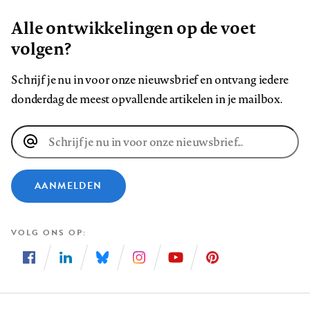
Alle ontwikkelingen op de voet
volgen?
Schrijf je nu in voor onze nieuwsbrief en ontvang iedere
donderdag de meest opvallende artikelen in je mailbox.
E-
mailadres
AANMELDEN
VOLG ONS OP
Volg
Volg
Volg
Volg
Volg
Volg
ons
ons
ons
ons
ons
ons