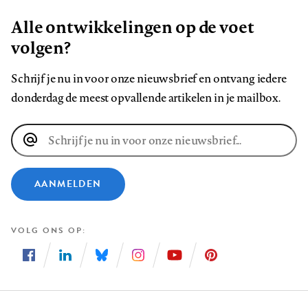
Alle ontwikkelingen op de voet
volgen?
Schrijf je nu in voor onze nieuwsbrief en ontvang iedere
donderdag de meest opvallende artikelen in je mailbox.
E-
mailadres
AANMELDEN
VOLG ONS OP
Volg
Volg
Volg
Volg
Volg
Volg
ons
ons
ons
ons
ons
ons