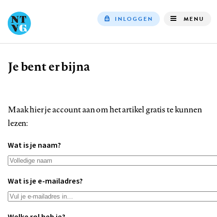
INLOGGEN
MENU
Top
navigation
Je bent er bijna
Kruimelpad
Maak hier je account aan om het artikel gratis te kunnen
lezen:
Wat is je naam?
Wat is je e-mailadres?