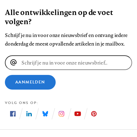
Alle ontwikkelingen op de voet
volgen?
Schrijf je nu in voor onze nieuwsbrief en ontvang iedere
donderdag de meest opvallende artikelen in je mailbox.
E-
mailadres
AANMELDEN
VOLG ONS OP
Volg
Volg
Volg
Volg
Volg
Volg
ons
ons
ons
ons
ons
ons