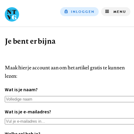
INLOGGEN
MENU
Top
navigation
Je bent er bijna
Kruimelpad
Maak hier je account aan om het artikel gratis te kunnen
lezen:
Wat is je naam?
Wat is je e-mailadres?