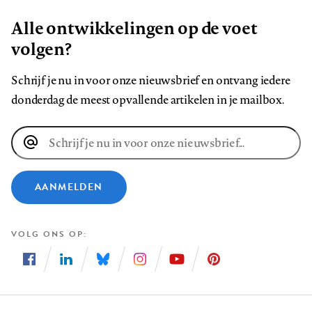
Alle ontwikkelingen op de voet
volgen?
Schrijf je nu in voor onze nieuwsbrief en ontvang iedere
donderdag de meest opvallende artikelen in je mailbox.
E-
mailadres
AANMELDEN
VOLG ONS OP
Volg
Volg
Volg
Volg
Volg
Volg
ons
ons
ons
ons
ons
ons