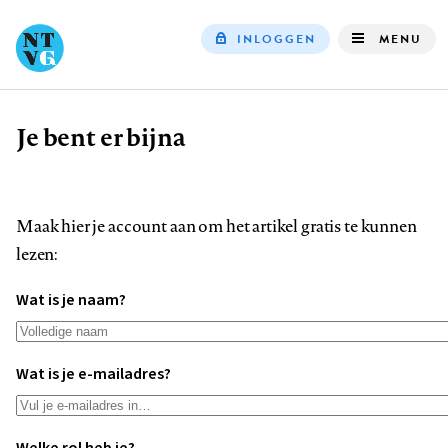
INLOGGEN
MENU
Top
navigation
Je bent er bijna
Kruimelpad
Maak hier je account aan om het artikel gratis te kunnen
lezen:
Wat is je naam?
Wat is je e-mailadres?