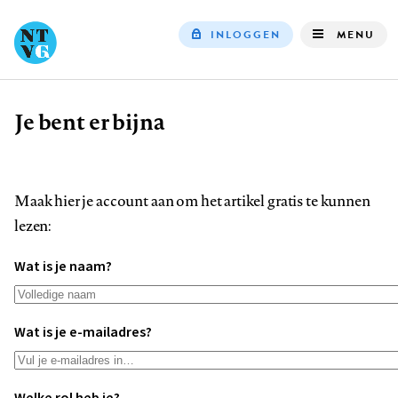
INLOGGEN
MENU
Top
navigation
Je bent er bijna
Kruimelpad
Maak hier je account aan om het artikel gratis te kunnen
lezen:
Wat is je naam?
Wat is je e-mailadres?