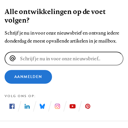
Alle ontwikkelingen op de voet
volgen?
Schrijf je nu in voor onze nieuwsbrief en ontvang iedere
donderdag de meest opvallende artikelen in je mailbox.
E-
mailadres
AANMELDEN
VOLG ONS OP
Volg
Volg
Volg
Volg
Volg
Volg
ons
ons
ons
ons
ons
ons