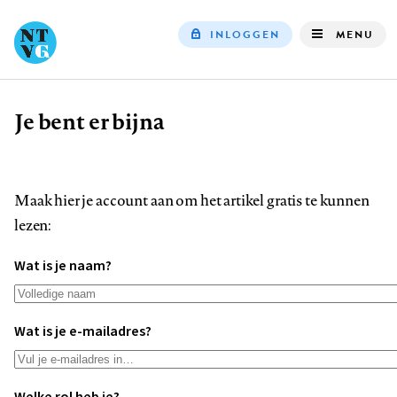
INLOGGEN
MENU
Top
navigation
Je bent er bijna
Kruimelpad
Maak hier je account aan om het artikel gratis te kunnen
lezen:
Wat is je naam?
Wat is je e-mailadres?