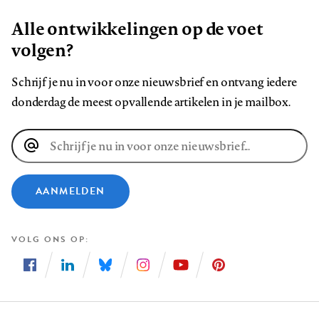
Alle ontwikkelingen op de voet
volgen?
Schrijf je nu in voor onze nieuwsbrief en ontvang iedere
donderdag de meest opvallende artikelen in je mailbox.
E-
mailadres
AANMELDEN
VOLG ONS OP
Volg
Volg
Volg
Volg
Volg
Volg
ons
ons
ons
ons
ons
ons