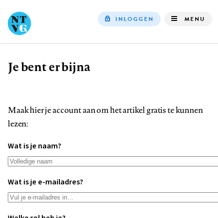
INLOGGEN
MENU
Top
navigation
Je bent er bijna
Kruimelpad
Maak hier je account aan om het artikel gratis te kunnen
lezen:
Wat is je naam?
Wat is je e-mailadres?