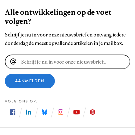
Alle ontwikkelingen op de voet
volgen?
Schrijf je nu in voor onze nieuwsbrief en ontvang iedere
donderdag de meest opvallende artikelen in je mailbox.
E-
mailadres
AANMELDEN
VOLG ONS OP
Volg
Volg
Volg
Volg
Volg
Volg
ons
ons
ons
ons
ons
ons