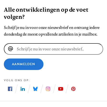
Alle ontwikkelingen op de voet
volgen?
Schrijf je nu in voor onze nieuwsbrief en ontvang iedere
donderdag de meest opvallende artikelen in je mailbox.
E-
mailadres
AANMELDEN
VOLG ONS OP
Volg
Volg
Volg
Volg
Volg
Volg
ons
ons
ons
ons
ons
ons