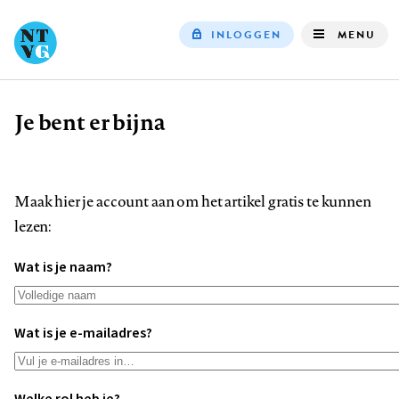
INLOGGEN
MENU
Top
navigation
Je bent er bijna
Kruimelpad
Maak hier je account aan om het artikel gratis te kunnen
lezen:
Wat is je naam?
Wat is je e-mailadres?