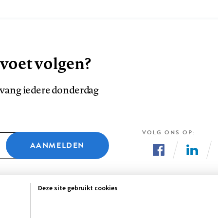
 voet volgen?
ntvang iedere donderdag
VOLG ONS OP
AANMELDEN
Volg
Volg
ons
ons
Deze site gebruikt cookies
op
op
Facebook
LinkedI