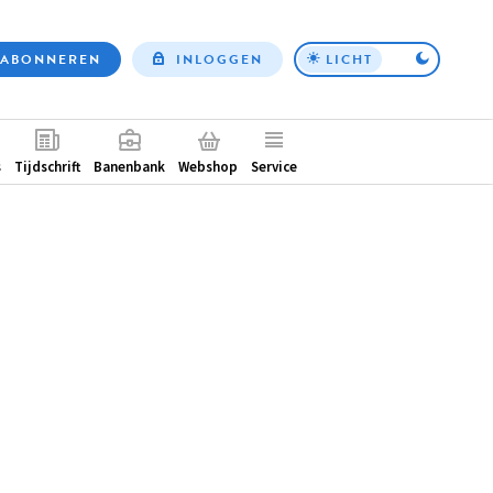
ABONNEREN
INLOGGEN
LICHT
Top
nav
ntair
s
Tijdschrift
Banenbank
Webshop
Service