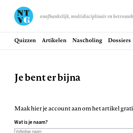
onafhankelijk, multidisciplinair en betrouw
Home
Quizzen
Artikelen
Nascholing
Dossiers
Hoofdnavigatie
Je bent er bijna
Kruimelpad
Maak hier je account aan om het artikel grat
Wat is je naam?