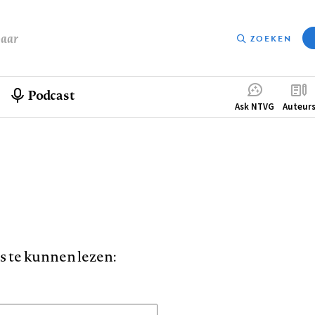
baar
ZOEKEN
Podcast
Compleme
Ask NTVG
Auteur
menu
is te kunnen lezen: