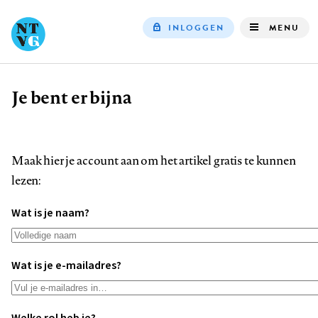
INLOGGEN
MENU
Top
navigation
Je bent er bijna
Kruimelpad
Maak hier je account aan om het artikel gratis te kunnen
lezen:
Wat is je naam?
Wat is je e-mailadres?