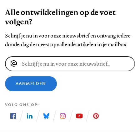
Alle ontwikkelingen op de voet
volgen?
Schrijf je nu in voor onze nieuwsbrief en ontvang iedere
donderdag de meest opvallende artikelen in je mailbox.
E-
mailadres
AANMELDEN
VOLG ONS OP
Volg
Volg
Volg
Volg
Volg
Volg
ons
ons
ons
ons
ons
ons