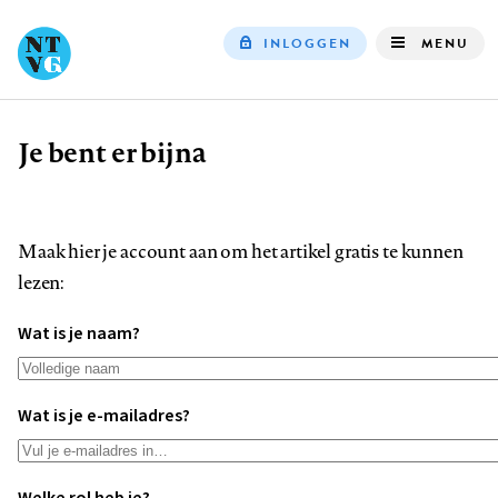
INLOGGEN
MENU
Top
navigation
Je bent er bijna
Kruimelpad
Maak hier je account aan om het artikel gratis te kunnen
lezen:
Wat is je naam?
Wat is je e-mailadres?