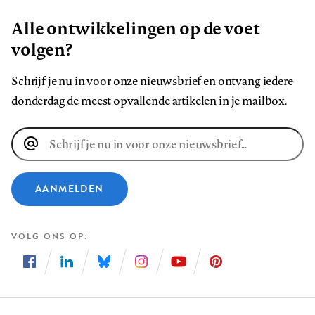
Alle ontwikkelingen op de voet
volgen?
Schrijf je nu in voor onze nieuwsbrief en ontvang iedere
donderdag de meest opvallende artikelen in je mailbox.
E-
mailadres
AANMELDEN
VOLG ONS OP
Volg
Volg
Volg
Volg
Volg
Volg
ons
ons
ons
ons
ons
ons