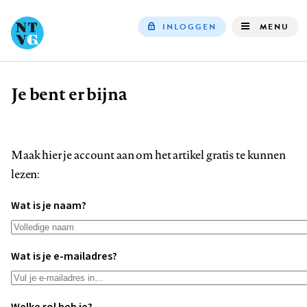
INLOGGEN
MENU
Top
navigation
Je bent er bijna
Kruimelpad
Maak hier je account aan om het artikel gratis te kunnen
lezen:
Wat is je naam?
Wat is je e-mailadres?