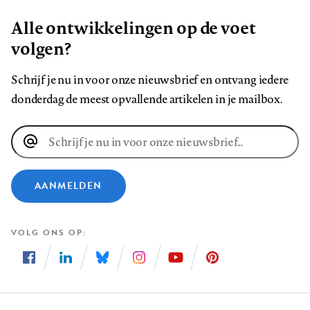
Alle ontwikkelingen op de voet
volgen?
Schrijf je nu in voor onze nieuwsbrief en ontvang iedere
donderdag de meest opvallende artikelen in je mailbox.
E-
mailadres
AANMELDEN
VOLG ONS OP
Volg
Volg
Volg
Volg
Volg
Volg
ons
ons
ons
ons
ons
ons