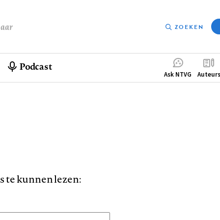
baar
ZOEKEN
Podcast
Compleme
Ask NTVG
Auteur
menu
is te kunnen lezen: