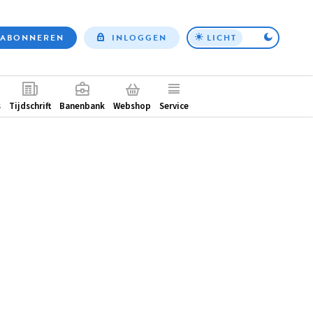
ABONNEREN
INLOGGEN
LICHT
Top
nav
ntair
s
Tijdschrift
Banenbank
Webshop
Service