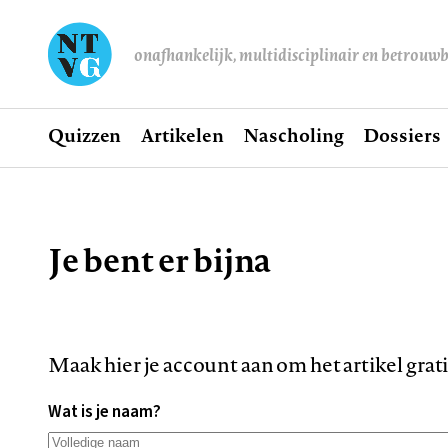
onafhankelijk, multidisciplinair en betrouw
Home
Quizzen
Artikelen
Nascholing
Dossiers
Hoofdnavigatie
Je bent er bijna
Kruimelpad
Maak hier je account aan om het artikel grat
Wat is je naam?