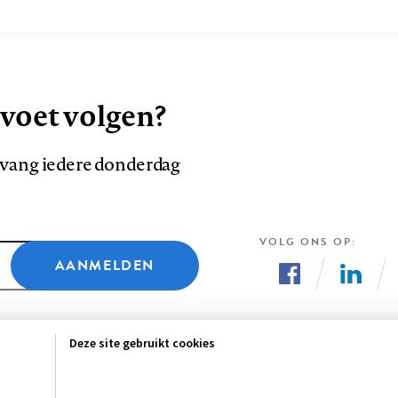
 voet volgen?
ntvang iedere donderdag
VOLG ONS OP
AANMELDEN
Volg
Volg
ons
ons
Deze site gebruikt cookies
op
op
Facebook
LinkedI