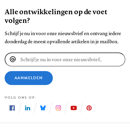
Alle ontwikkelingen op de voet
volgen?
Schrijf je nu in voor onze nieuwsbrief en ontvang iedere
donderdag de meest opvallende artikelen in je mailbox.
E-
mailadres
AANMELDEN
VOLG ONS OP
Volg
Volg
Volg
Volg
Volg
Volg
ons
ons
ons
ons
ons
ons