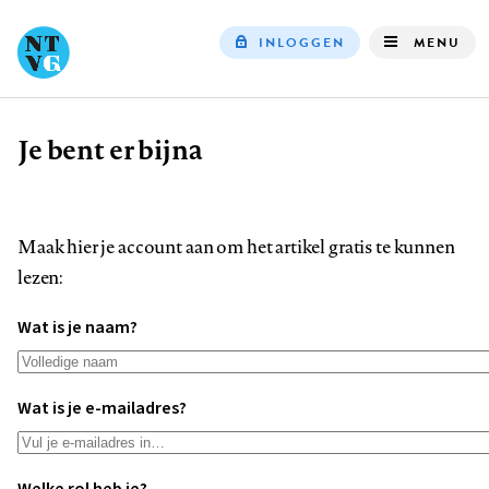
INLOGGEN
MENU
Top
navigation
Je bent er bijna
Kruimelpad
Maak hier je account aan om het artikel gratis te kunnen
lezen:
Wat is je naam?
Wat is je e-mailadres?