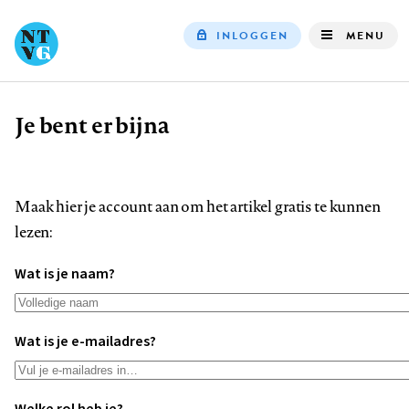
INLOGGEN
MENU
Top
navigation
Je bent er bijna
Kruimelpad
Maak hier je account aan om het artikel gratis te kunnen
lezen:
Wat is je naam?
Wat is je e-mailadres?