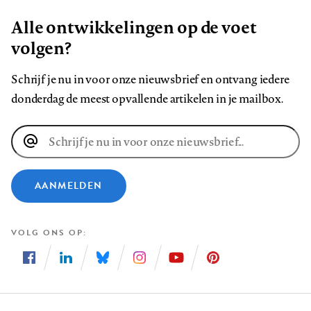
Alle ontwikkelingen op de voet
volgen?
Schrijf je nu in voor onze nieuwsbrief en ontvang iedere
donderdag de meest opvallende artikelen in je mailbox.
E-
mailadres
AANMELDEN
VOLG ONS OP
Volg
Volg
Volg
Volg
Volg
Volg
ons
ons
ons
ons
ons
ons