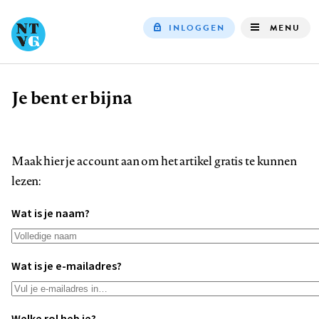
INLOGGEN
MENU
Top
navigation
Je bent er bijna
Kruimelpad
Maak hier je account aan om het artikel gratis te kunnen
lezen:
Wat is je naam?
Wat is je e-mailadres?