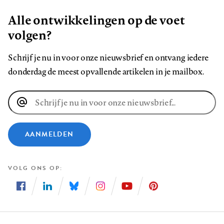
Alle ontwikkelingen op de voet
volgen?
Schrijf je nu in voor onze nieuwsbrief en ontvang iedere
donderdag de meest opvallende artikelen in je mailbox.
E-
mailadres
AANMELDEN
VOLG ONS OP
Volg
Volg
Volg
Volg
Volg
Volg
ons
ons
ons
ons
ons
ons