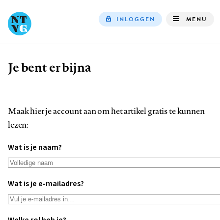
INLOGGEN
MENU
Top
navigation
Je bent er bijna
Kruimelpad
Maak hier je account aan om het artikel gratis te kunnen
lezen:
Wat is je naam?
Wat is je e-mailadres?