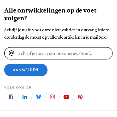
Alle ontwikkelingen op de voet
volgen?
Schrijf je nu in voor onze nieuwsbrief en ontvang iedere
donderdag de meest opvallende artikelen in je mailbox.
E-
mailadres
AANMELDEN
VOLG ONS OP
Volg
Volg
Volg
Volg
Volg
Volg
ons
ons
ons
ons
ons
ons