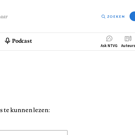
baar
ZOEKEN
Podcast
Compleme
Ask NTVG
Auteur
menu
is te kunnen lezen: