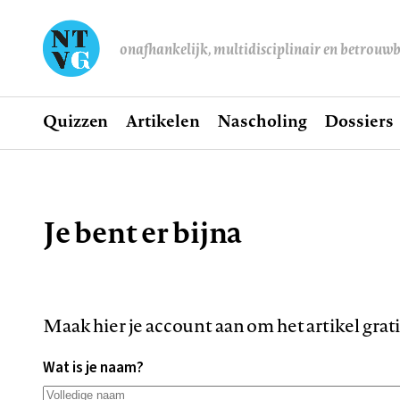
onafhankelijk, multidisciplinair en betrouw
Home
Quizzen
Artikelen
Nascholing
Dossiers
Hoofdnavigatie
Je bent er bijna
Kruimelpad
Maak hier je account aan om het artikel grat
Wat is je naam?