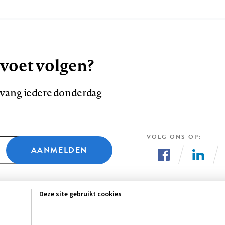
 voet volgen?
ntvang iedere donderdag
VOLG ONS OP
AANMELDEN
Volg
Volg
ons
ons
Deze site gebruikt cookies
op
op
Facebook
LinkedI