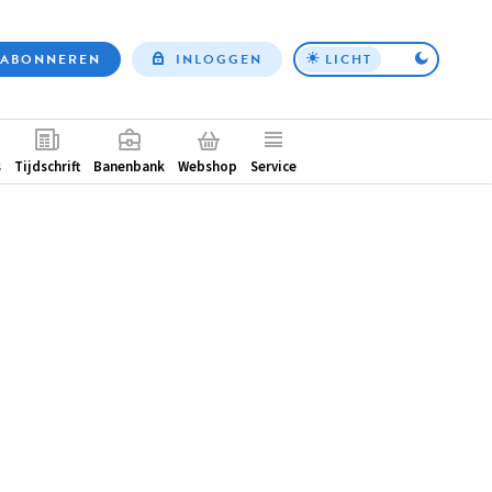
ABONNEREN
INLOGGEN
LICHT
Top
nav
ntair
s
Tijdschrift
Banenbank
Webshop
Service