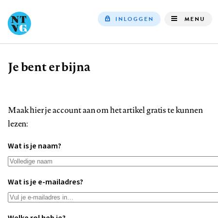
INLOGGEN
MENU
Top
navigation
Je bent er bijna
Kruimelpad
Maak hier je account aan om het artikel gratis te kunnen
lezen:
Wat is je naam?
Wat is je e-mailadres?