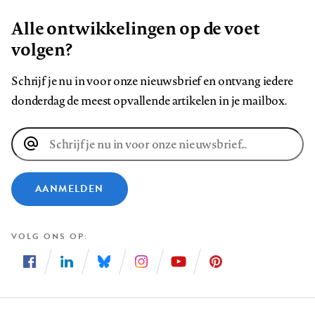
Alle ontwikkelingen op de voet
volgen?
Schrijf je nu in voor onze nieuwsbrief en ontvang iedere
donderdag de meest opvallende artikelen in je mailbox.
E-
mailadres
AANMELDEN
VOLG ONS OP
Volg
Volg
Volg
Volg
Volg
Volg
ons
ons
ons
ons
ons
ons