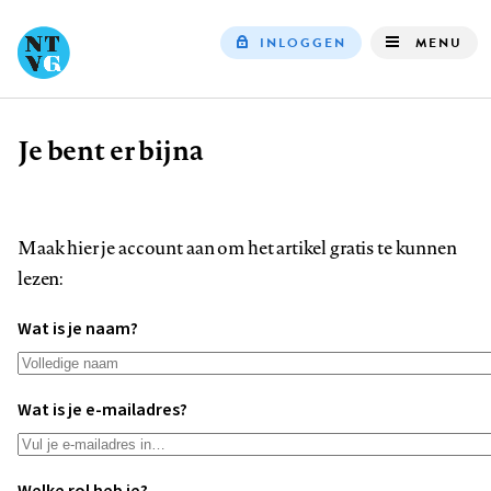
INLOGGEN
MENU
Top
navigation
Je bent er bijna
Kruimelpad
Maak hier je account aan om het artikel gratis te kunnen
lezen:
Wat is je naam?
Wat is je e-mailadres?