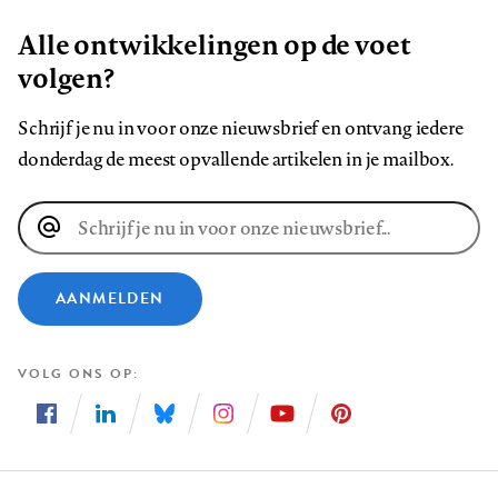
Alle ontwikkelingen op de voet
volgen?
Schrijf je nu in voor onze nieuwsbrief en ontvang iedere
donderdag de meest opvallende artikelen in je mailbox.
E-
mailadres
AANMELDEN
VOLG ONS OP
Volg
Volg
Volg
Volg
Volg
Volg
ons
ons
ons
ons
ons
ons