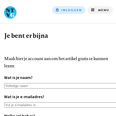
INLOGGEN
MENU
Top
navigation
Je bent er bijna
Kruimelpad
Maak hier je account aan om het artikel gratis te kunnen
lezen:
Wat is je naam?
Wat is je e-mailadres?