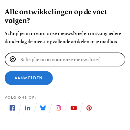
Alle ontwikkelingen op de voet
volgen?
Schrijf je nu in voor onze nieuwsbrief en ontvang iedere
donderdag de meest opvallende artikelen in je mailbox.
E-
mailadres
AANMELDEN
VOLG ONS OP
Volg
Volg
Volg
Volg
Volg
Volg
ons
ons
ons
ons
ons
ons