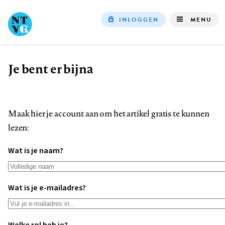
INLOGGEN
MENU
Top
navigation
Je bent er bijna
Kruimelpad
Maak hier je account aan om het artikel gratis te kunnen
lezen:
Wat is je naam?
Wat is je e-mailadres?