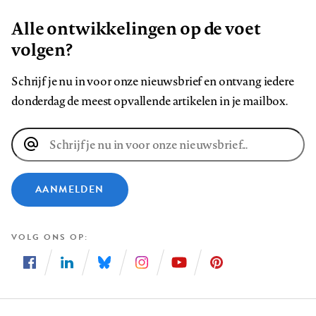
Alle ontwikkelingen op de voet
volgen?
Schrijf je nu in voor onze nieuwsbrief en ontvang iedere
donderdag de meest opvallende artikelen in je mailbox.
E-
mailadres
AANMELDEN
VOLG ONS OP
Volg
Volg
Volg
Volg
Volg
Volg
ons
ons
ons
ons
ons
ons