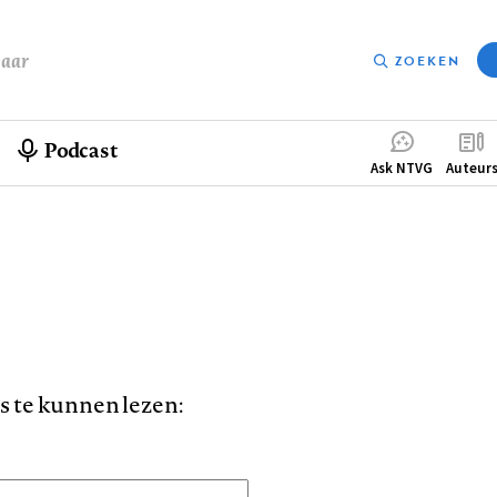
baar
ZOEKEN
Podcast
Compleme
Ask NTVG
Auteur
menu
is te kunnen lezen: