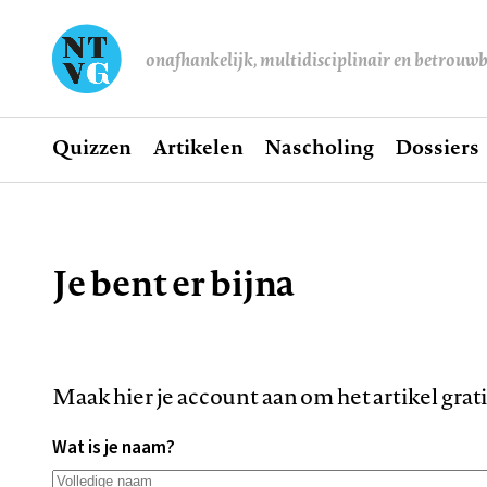
onafhankelijk, multidisciplinair en betrouw
Home
Quizzen
Artikelen
Nascholing
Dossiers
Hoofdnavigatie
Je bent er bijna
Kruimelpad
Maak hier je account aan om het artikel grat
Wat is je naam?