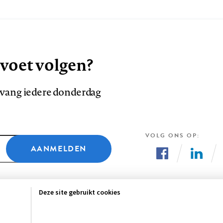
 voet volgen?
ntvang iedere donderdag
VOLG ONS OP
AANMELDEN
Volg
Volg
ons
ons
Deze site gebruikt cookies
op
op
Facebook
LinkedI