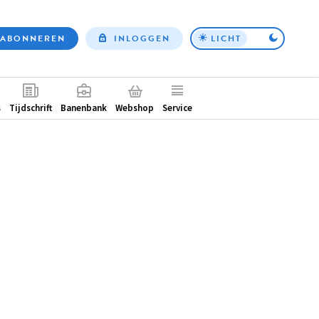
ABONNEREN
INLOGGEN
LICHT
Top
nav
ntair
s
Tijdschrift
Banenbank
Webshop
Service