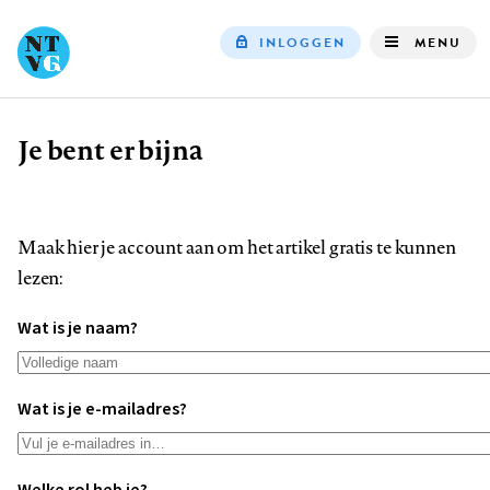
INLOGGEN
MENU
Top
navigation
Je bent er bijna
Kruimelpad
Maak hier je account aan om het artikel gratis te kunnen
lezen:
Wat is je naam?
Wat is je e-mailadres?