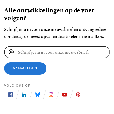
Alle ontwikkelingen op de voet
volgen?
Schrijf je nu in voor onze nieuwsbrief en ontvang iedere
donderdag de meest opvallende artikelen in je mailbox.
E-
mailadres
AANMELDEN
VOLG ONS OP
Volg
Volg
Volg
Volg
Volg
Volg
ons
ons
ons
ons
ons
ons