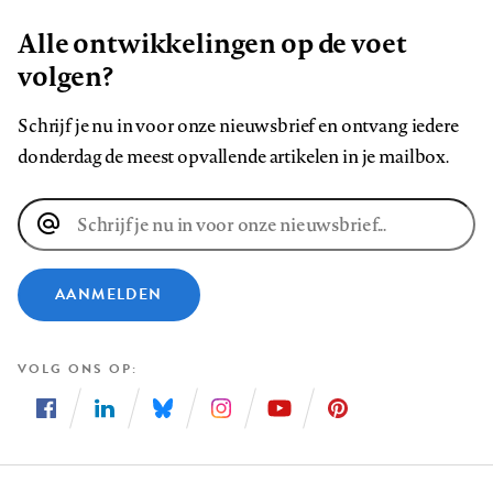
Alle ontwikkelingen op de voet
volgen?
Schrijf je nu in voor onze nieuwsbrief en ontvang iedere
donderdag de meest opvallende artikelen in je mailbox.
E-
mailadres
AANMELDEN
VOLG ONS OP
Volg
Volg
Volg
Volg
Volg
Volg
ons
ons
ons
ons
ons
ons