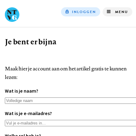
INLOGGEN
MENU
Top
navigation
Je bent er bijna
Kruimelpad
Maak hier je account aan om het artikel gratis te kunnen
lezen:
Wat is je naam?
Wat is je e-mailadres?