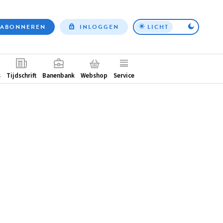
ABONNEREN
INLOGGEN
LICHT
Top
nav
ntair
s
Tijdschrift
Banenbank
Webshop
Service