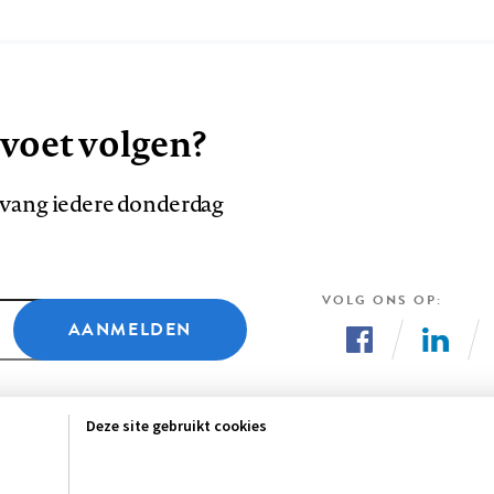
 voet volgen?
ntvang iedere donderdag
VOLG ONS OP
AANMELDEN
Volg
Volg
ons
ons
Deze site gebruikt cookies
op
op
Facebook
LinkedI