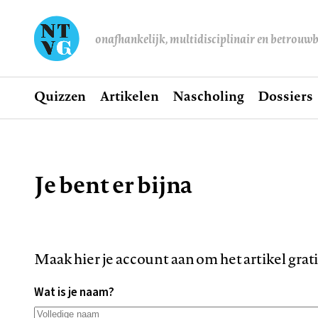
onafhankelijk, multidisciplinair en betrouw
Home
Quizzen
Artikelen
Nascholing
Dossiers
Hoofdnavigatie
Je bent er bijna
Kruimelpad
Maak hier je account aan om het artikel grat
Wat is je naam?