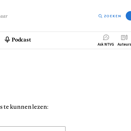
baar
ZOEKEN
Podcast
Compleme
Ask NTVG
Auteur
menu
is te kunnen lezen: