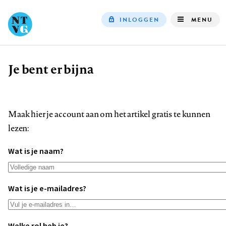
INLOGGEN
MENU
Top
navigation
Je bent er bijna
Kruimelpad
Maak hier je account aan om het artikel gratis te kunnen
lezen:
Wat is je naam?
Wat is je e-mailadres?