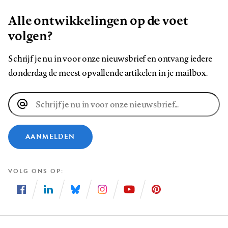
Alle ontwikkelingen op de voet
volgen?
Schrijf je nu in voor onze nieuwsbrief en ontvang iedere
donderdag de meest opvallende artikelen in je mailbox.
E-
mailadres
AANMELDEN
VOLG ONS OP
Volg
Volg
Volg
Volg
Volg
Volg
ons
ons
ons
ons
ons
ons