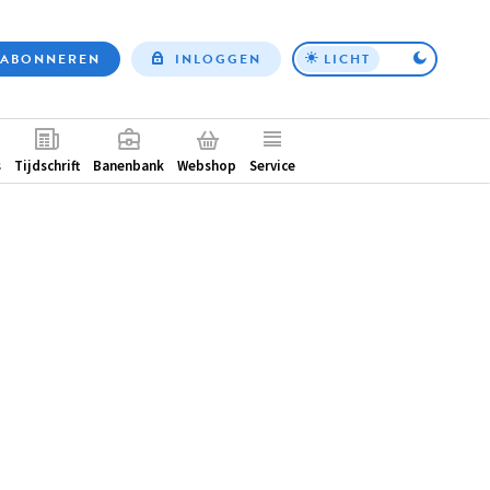
ABONNEREN
INLOGGEN
LICHT
Top
nav
ntair
s
Tijdschrift
Banenbank
Webshop
Service