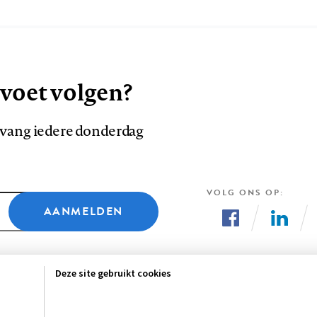
 voet volgen?
ntvang iedere donderdag
VOLG ONS OP
AANMELDEN
Volg
Volg
ons
ons
Deze site gebruikt cookies
op
op
Facebook
LinkedI