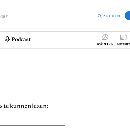
baar
ZOEKEN
Podcast
Compleme
Ask NTVG
Auteur
menu
is te kunnen lezen: