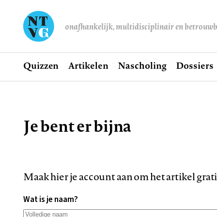
onafhankelijk, multidisciplinair en betrouw
Home
Quizzen
Artikelen
Nascholing
Dossiers
Hoofdnavigatie
Je bent er bijna
Kruimelpad
Maak hier je account aan om het artikel grat
Wat is je naam?