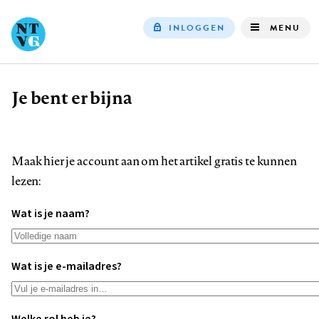
INLOGGEN
MENU
Top
navigation
Je bent er bijna
Kruimelpad
Maak hier je account aan om het artikel gratis te kunnen
lezen:
Wat is je naam?
Wat is je e-mailadres?