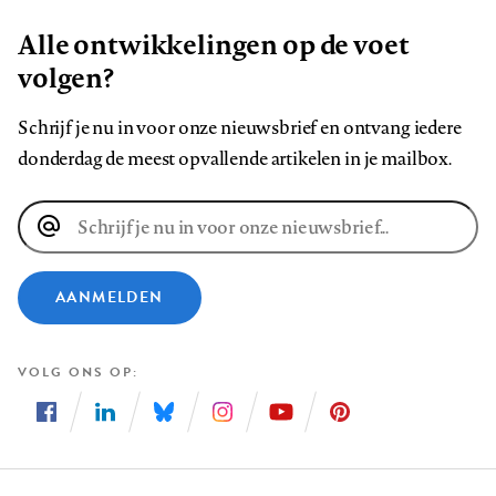
Alle ontwikkelingen op de voet
volgen?
Schrijf je nu in voor onze nieuwsbrief en ontvang iedere
donderdag de meest opvallende artikelen in je mailbox.
E-
mailadres
AANMELDEN
VOLG ONS OP
Volg
Volg
Volg
Volg
Volg
Volg
ons
ons
ons
ons
ons
ons