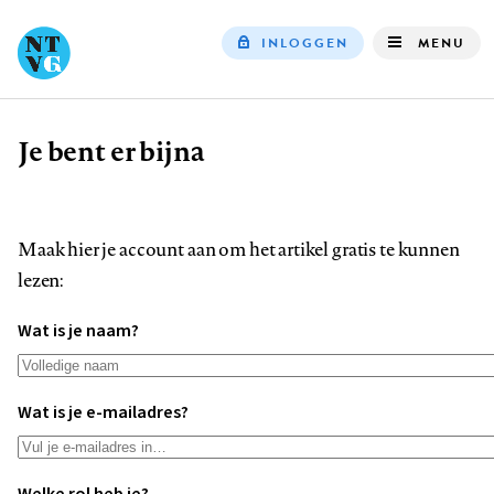
INLOGGEN
MENU
Top
navigation
Je bent er bijna
Kruimelpad
Maak hier je account aan om het artikel gratis te kunnen
lezen:
Wat is je naam?
Wat is je e-mailadres?