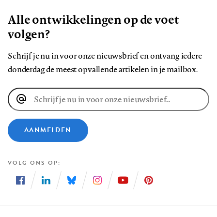
Alle ontwikkelingen op de voet
volgen?
Schrijf je nu in voor onze nieuwsbrief en ontvang iedere
donderdag de meest opvallende artikelen in je mailbox.
E-
mailadres
AANMELDEN
VOLG ONS OP
Volg
Volg
Volg
Volg
Volg
Volg
ons
ons
ons
ons
ons
ons