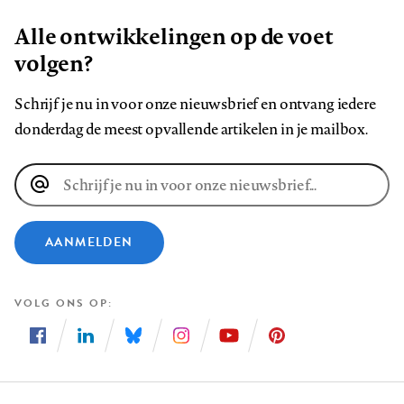
Alle ontwikkelingen op de voet
volgen?
Schrijf je nu in voor onze nieuwsbrief en ontvang iedere
donderdag de meest opvallende artikelen in je mailbox.
E-
mailadres
AANMELDEN
VOLG ONS OP
Volg
Volg
Volg
Volg
Volg
Volg
ons
ons
ons
ons
ons
ons