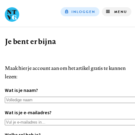
INLOGGEN
MENU
Top
navigation
Je bent er bijna
Kruimelpad
Maak hier je account aan om het artikel gratis te kunnen
lezen:
Wat is je naam?
Wat is je e-mailadres?