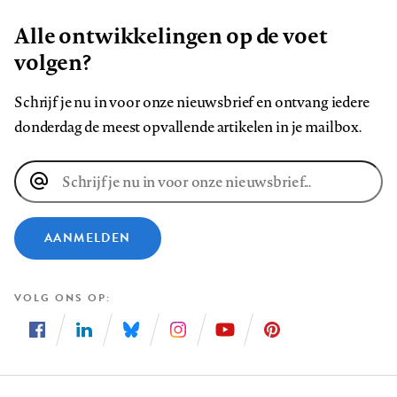
Alle ontwikkelingen op de voet
volgen?
Schrijf je nu in voor onze nieuwsbrief en ontvang iedere
donderdag de meest opvallende artikelen in je mailbox.
E-
mailadres
AANMELDEN
VOLG ONS OP
Volg
Volg
Volg
Volg
Volg
Volg
ons
ons
ons
ons
ons
ons