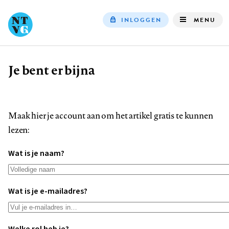
INLOGGEN
MENU
Top
navigation
Je bent er bijna
Kruimelpad
Maak hier je account aan om het artikel gratis te kunnen
lezen:
Wat is je naam?
Wat is je e-mailadres?