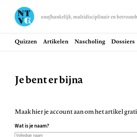
onafhankelijk, multidisciplinair en betrouw
Home
Quizzen
Artikelen
Nascholing
Dossiers
Hoofdnavigatie
Je bent er bijna
Kruimelpad
Maak hier je account aan om het artikel grat
Wat is je naam?