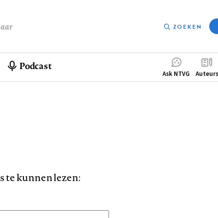
baar
ZOEKEN
Podcast
Compleme
Ask NTVG
Auteur
menu
is te kunnen lezen: