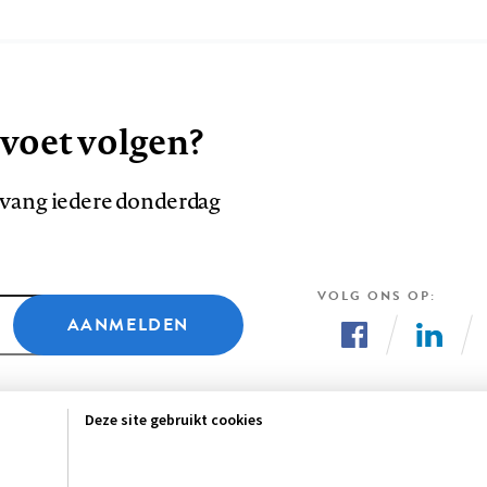
 voet volgen?
ntvang iedere donderdag
VOLG ONS OP
AANMELDEN
Volg
Volg
ons
ons
Deze site gebruikt cookies
op
op
Facebook
LinkedI