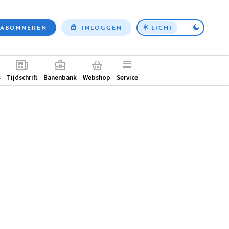
ABONNEREN
INLOGGEN
LICHT
Top
nav
ntair
s
Tijdschrift
Banenbank
Webshop
Service