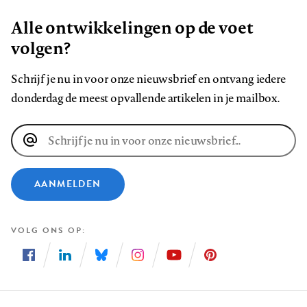
Alle ontwikkelingen op de voet
volgen?
Schrijf je nu in voor onze nieuwsbrief en ontvang iedere
donderdag de meest opvallende artikelen in je mailbox.
E-
mailadres
AANMELDEN
VOLG ONS OP
Volg
Volg
Volg
Volg
Volg
Volg
ons
ons
ons
ons
ons
ons