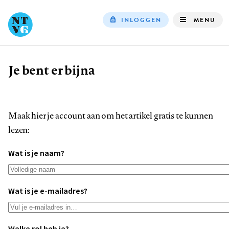
INLOGGEN
MENU
Top
navigation
Je bent er bijna
Kruimelpad
Maak hier je account aan om het artikel gratis te kunnen
lezen:
Wat is je naam?
Wat is je e-mailadres?