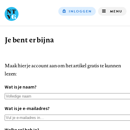
INLOGGEN
MENU
Top
navigation
Je bent er bijna
Kruimelpad
Maak hier je account aan om het artikel gratis te kunnen
lezen:
Wat is je naam?
Wat is je e-mailadres?