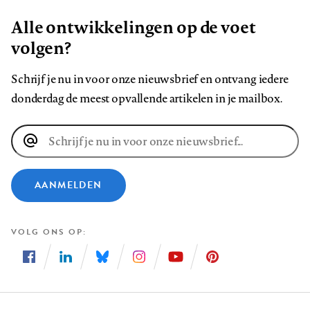
Alle ontwikkelingen op de voet
volgen?
Schrijf je nu in voor onze nieuwsbrief en ontvang iedere
donderdag de meest opvallende artikelen in je mailbox.
E-
mailadres
AANMELDEN
VOLG ONS OP
Volg
Volg
Volg
Volg
Volg
Volg
ons
ons
ons
ons
ons
ons