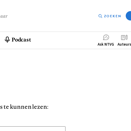
baar
ZOEKEN
Podcast
Compleme
Ask NTVG
Auteur
menu
is te kunnen lezen: