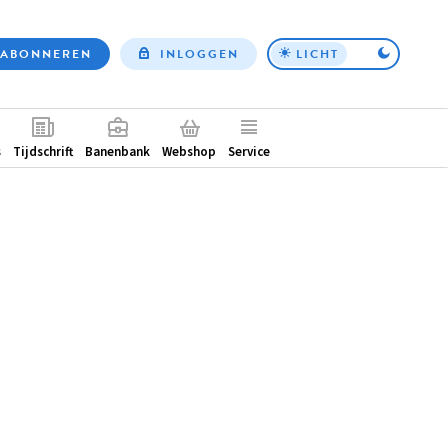
ABONNEREN
INLOGGEN
LICHT
Top
nav
ntair
s
Tijdschrift
Banenbank
Webshop
Service