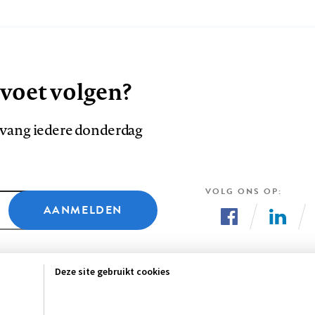
 voet volgen?
ntvang iedere donderdag
VOLG ONS OP
AANMELDEN
Volg
Volg
ons
ons
Deze site gebruikt cookies
op
op
Facebook
LinkedI