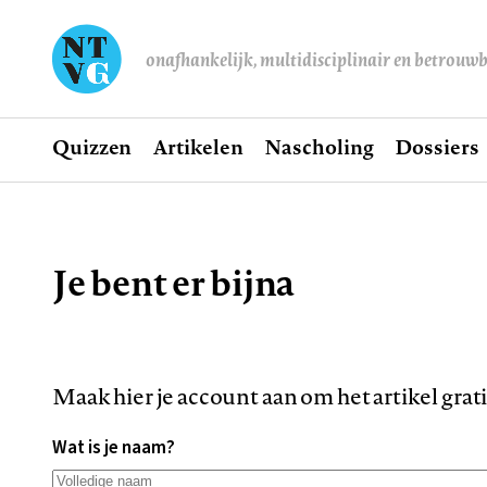
onafhankelijk, multidisciplinair en betrouw
Home
Quizzen
Artikelen
Nascholing
Dossiers
Hoofdnavigatie
Je bent er bijna
Kruimelpad
Maak hier je account aan om het artikel grat
Wat is je naam?