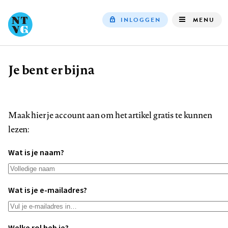
INLOGGEN
MENU
Top
navigation
Je bent er bijna
Kruimelpad
Maak hier je account aan om het artikel gratis te kunnen
lezen:
Wat is je naam?
Wat is je e-mailadres?