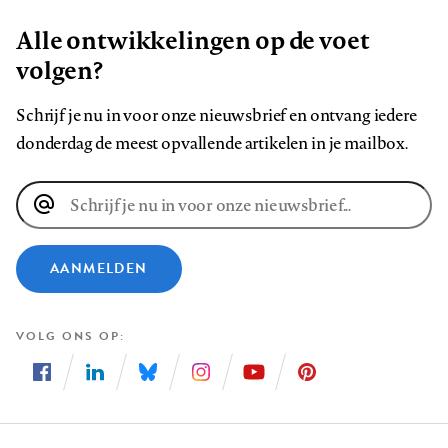
Alle ontwikkelingen op de voet
volgen?
Schrijf je nu in voor onze nieuwsbrief en ontvang iedere
donderdag de meest opvallende artikelen in je mailbox.
E-
mailadres
AANMELDEN
VOLG ONS OP
Volg
Volg
Volg
Volg
Volg
Volg
ons
ons
ons
ons
ons
ons