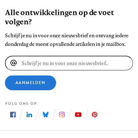
Alle ontwikkelingen op de voet
volgen?
Schrijf je nu in voor onze nieuwsbrief en ontvang iedere
donderdag de meest opvallende artikelen in je mailbox.
E-
mailadres
AANMELDEN
VOLG ONS OP
Volg
Volg
Volg
Volg
Volg
Volg
ons
ons
ons
ons
ons
ons