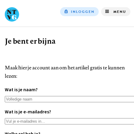
INLOGGEN
MENU
Top
navigation
Je bent er bijna
Kruimelpad
Maak hier je account aan om het artikel gratis te kunnen
lezen:
Wat is je naam?
Wat is je e-mailadres?