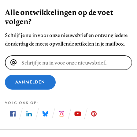
Alle ontwikkelingen op de voet
volgen?
Schrijf je nu in voor onze nieuwsbrief en ontvang iedere
donderdag de meest opvallende artikelen in je mailbox.
E-
mailadres
AANMELDEN
VOLG ONS OP
Volg
Volg
Volg
Volg
Volg
Volg
ons
ons
ons
ons
ons
ons