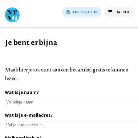
INLOGGEN
MENU
Top
navigation
Je bent er bijna
Kruimelpad
Maak hier je account aan om het artikel gratis te kunnen
lezen:
Wat is je naam?
Wat is je e-mailadres?