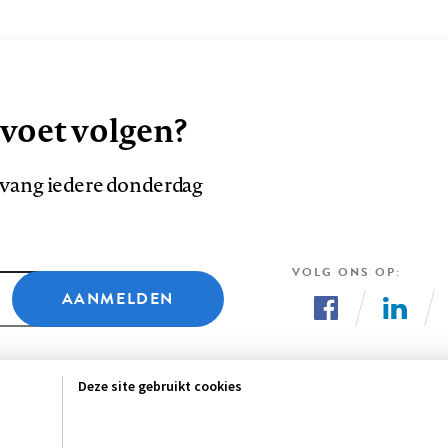
 voet volgen?
ntvang iedere donderdag
VOLG ONS OP
AANMELDEN
Volg
Volg
ons
ons
Deze site gebruikt cookies
op
op
Facebook
LinkedI