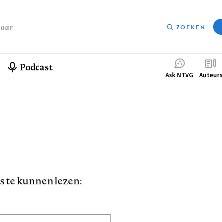
baar
ZOEKEN
Podcast
Compleme
Ask NTVG
Auteur
menu
is te kunnen lezen: