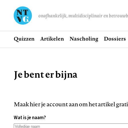
onafhankelijk, multidisciplinair en betrouw
Home
Quizzen
Artikelen
Nascholing
Dossiers
Hoofdnavigatie
Je bent er bijna
Kruimelpad
Maak hier je account aan om het artikel grat
Wat is je naam?