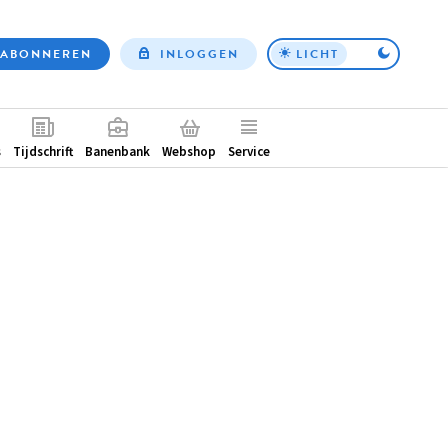
ABONNEREN
INLOGGEN
LICHT
Top
nav
ntair
s
Tijdschrift
Banenbank
Webshop
Service