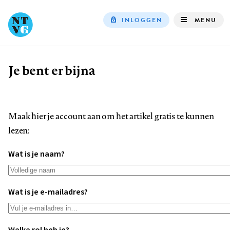
INLOGGEN
MENU
Top
navigation
Je bent er bijna
Kruimelpad
Maak hier je account aan om het artikel gratis te kunnen
lezen:
Wat is je naam?
Wat is je e-mailadres?