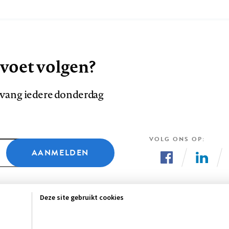
 voet volgen?
ntvang iedere donderdag
VOLG ONS OP
AANMELDEN
Volg
Volg
ons
ons
Deze site gebruikt cookies
op
op
Facebook
LinkedI