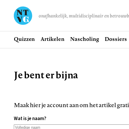
onafhankelijk, multidisciplinair en betrouw
Home
Quizzen
Artikelen
Nascholing
Dossiers
Hoofdnavigatie
Je bent er bijna
Kruimelpad
Maak hier je account aan om het artikel grat
Wat is je naam?