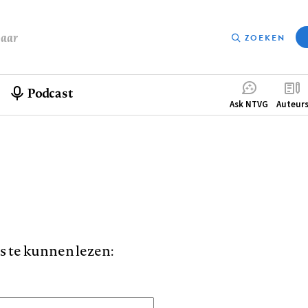
baar
ZOEKEN
Podcast
Compleme
Ask NTVG
Auteur
menu
is te kunnen lezen: