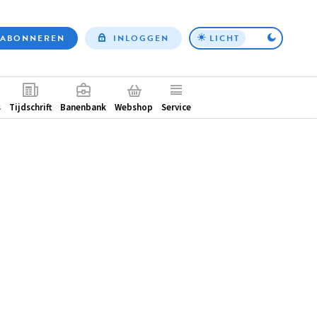
ABONNEREN
INLOGGEN
LICHT
Top
nav
ntair
s
Tijdschrift
Banenbank
Webshop
Service