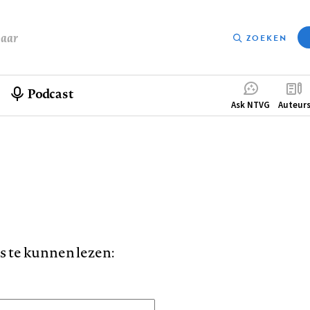
baar
ZOEKEN
Podcast
Compleme
Ask NTVG
Auteur
menu
is te kunnen lezen: