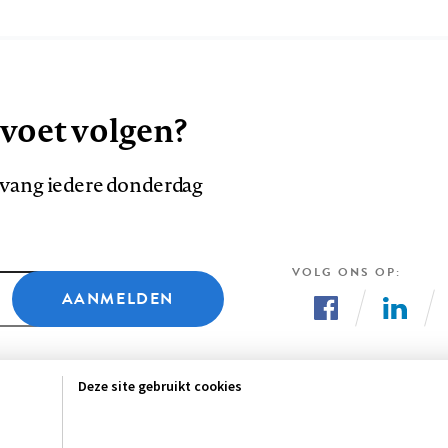
 voet volgen?
ntvang iedere donderdag
VOLG ONS OP
AANMELDEN
Volg
Volg
ons
ons
Deze site gebruikt cookies
op
op
Facebook
LinkedI