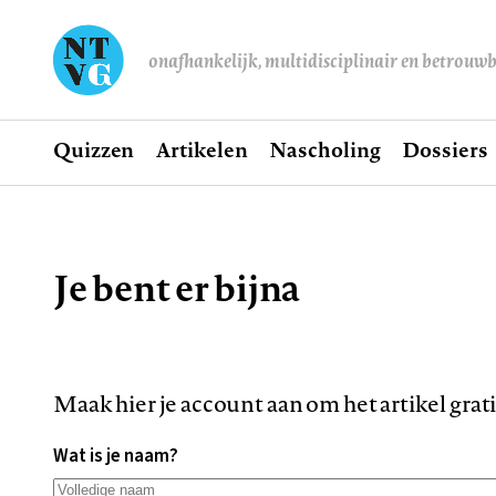
onafhankelijk, multidisciplinair en betrouw
Home
Quizzen
Artikelen
Nascholing
Dossiers
Hoofdnavigatie
Je bent er bijna
Kruimelpad
Maak hier je account aan om het artikel grat
Wat is je naam?