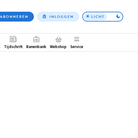
ABONNEREN
INLOGGEN
LICHT
Top
nav
ntair
s
Tijdschrift
Banenbank
Webshop
Service