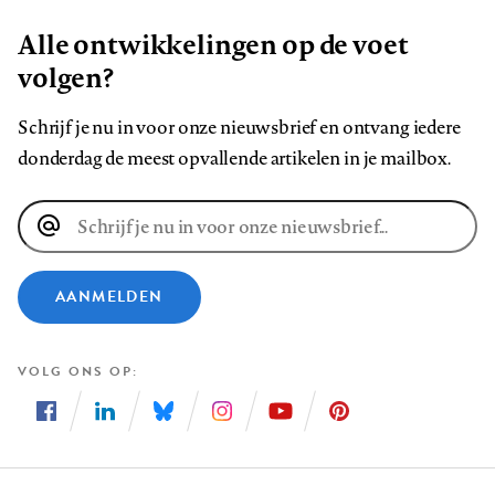
Alle ontwikkelingen op de voet
volgen?
Schrijf je nu in voor onze nieuwsbrief en ontvang iedere
donderdag de meest opvallende artikelen in je mailbox.
E-
mailadres
AANMELDEN
VOLG ONS OP
Volg
Volg
Volg
Volg
Volg
Volg
ons
ons
ons
ons
ons
ons