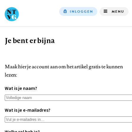
INLOGGEN
MENU
Top
navigation
Je bent er bijna
Kruimelpad
Maak hier je account aan om het artikel gratis te kunnen
lezen:
Wat is je naam?
Wat is je e-mailadres?