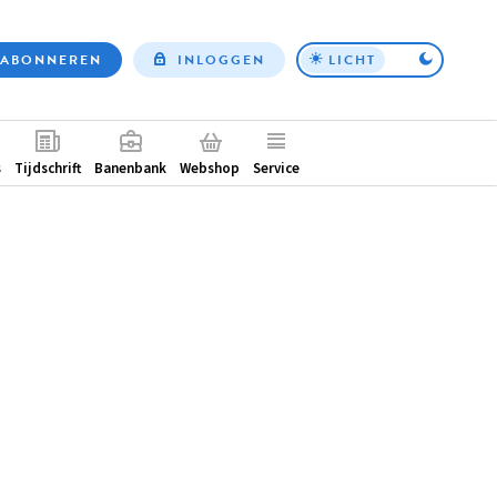
ABONNEREN
INLOGGEN
LICHT
Top
nav
ntair
s
Tijdschrift
Banenbank
Webshop
Service