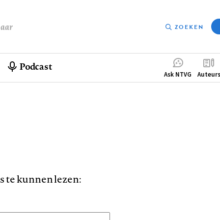
baar
ZOEKEN
Podcast
Compleme
Ask NTVG
Auteur
menu
is te kunnen lezen: