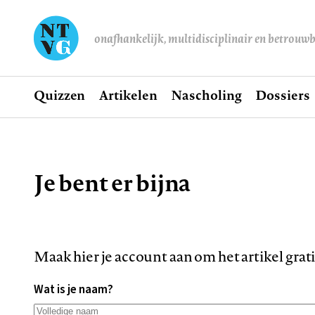
onafhankelijk, multidisciplinair en betrouw
Home
Quizzen
Artikelen
Nascholing
Dossiers
Hoofdnavigatie
Je bent er bijna
Kruimelpad
Maak hier je account aan om het artikel grat
Wat is je naam?