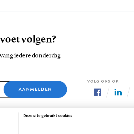
 voet volgen?
ntvang iedere donderdag
VOLG ONS OP
AANMELDEN
Volg
Volg
ons
ons
Deze site gebruikt cookies
op
op
Facebook
LinkedI