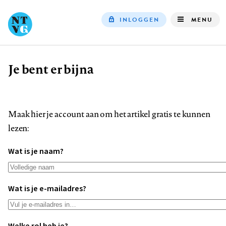
INLOGGEN
MENU
Top
navigation
Je bent er bijna
Kruimelpad
Maak hier je account aan om het artikel gratis te kunnen
lezen:
Wat is je naam?
Wat is je e-mailadres?