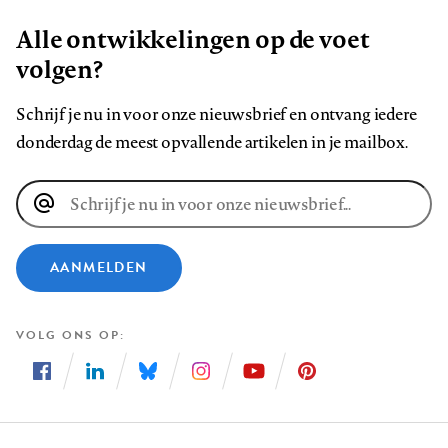
Alle ontwikkelingen op de voet
volgen?
Schrijf je nu in voor onze nieuwsbrief en ontvang iedere
donderdag de meest opvallende artikelen in je mailbox.
E-
mailadres
AANMELDEN
VOLG ONS OP
Volg
Volg
Volg
Volg
Volg
Volg
ons
ons
ons
ons
ons
ons