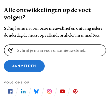
Alle ontwikkelingen op de voet
volgen?
Schrijf je nu in voor onze nieuwsbrief en ontvang iedere
donderdag de meest opvallende artikelen in je mailbox.
E-
mailadres
AANMELDEN
VOLG ONS OP
Volg
Volg
Volg
Volg
Volg
Volg
ons
ons
ons
ons
ons
ons