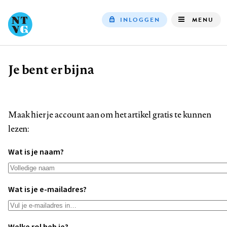
INLOGGEN
MENU
Top
navigation
Je bent er bijna
Kruimelpad
Maak hier je account aan om het artikel gratis te kunnen
lezen:
Wat is je naam?
Wat is je e-mailadres?